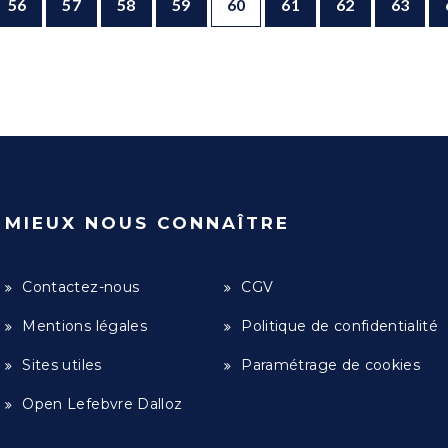
56
57
58
59
60
61
62
63
MIEUX NOUS CONNAÎTRE
Contactez-nous
CGV
Mentions légales
Politique de confidentialité
Sites utiles
Paramétrage de cookies
Open Lefebvre Dalloz