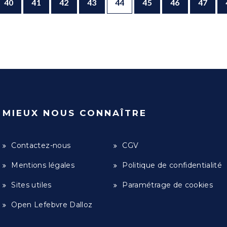
40
41
42
43
44
45
46
47
MIEUX NOUS CONNAÎTRE
Contactez-nous
CGV
Mentions légales
Politique de confidentialité
Sites utiles
Paramétrage de cookies
Open Lefebvre Dalloz