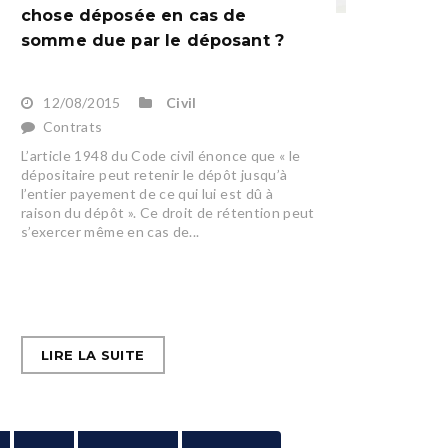
chose déposée en cas de
somme due par le déposant ?
12/08/2015
Civil
Contrats
L’article 1948 du Code civil énonce que « le
dépositaire peut retenir le dépôt jusqu’à
l’entier payement de ce qui lui est dû à
raison du dépôt ». Ce droit de rétention peut
s’exercer même en cas de...
LIRE LA SUITE