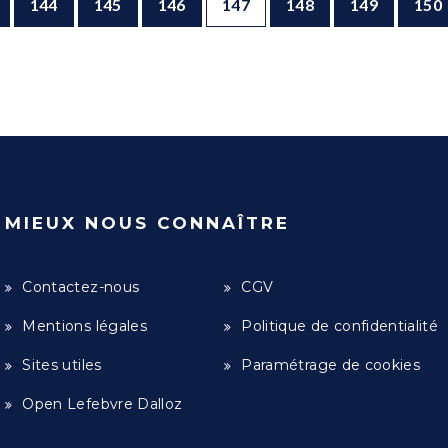
144
145
146
147
148
149
150
MIEUX NOUS CONNAÎTRE
Contactez-nous
CGV
Mentions légales
Politique de confidentialité
Sites utiles
Paramétrage de cookies
Open Lefebvre Dalloz