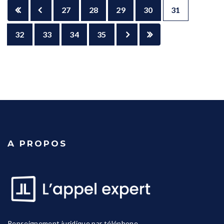
27
28
29
30
31
32
33
34
35
A PROPOS
Renseignement juridique par téléphone