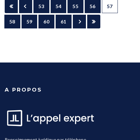
53
54
55
56
57
58
59
60
61
A PROPOS
Renseignement juridique par téléphone