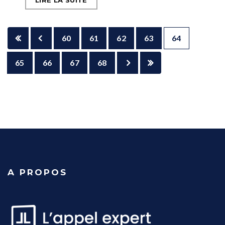
LIRE LA SUITE
60
61
62
63
64
65
66
67
68
A PROPOS