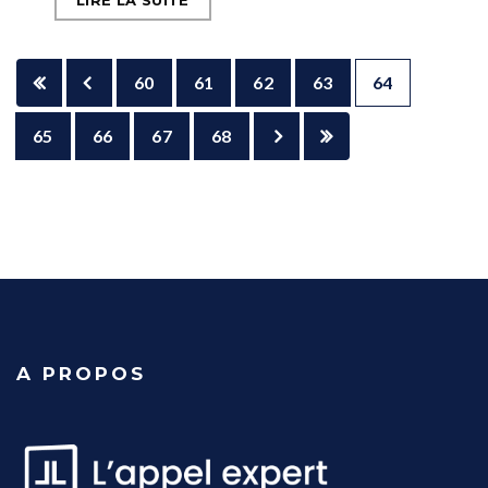
LIRE LA SUITE
60
61
62
63
64
65
66
67
68
A PROPOS