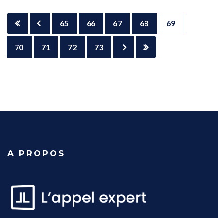
65
66
67
68
69
70
71
72
73
A PROPOS