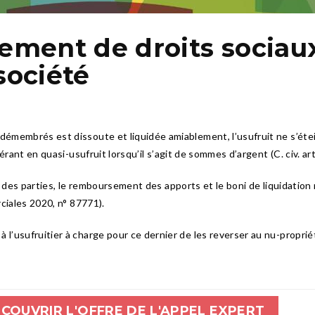
ent de droits sociaux 
société
membrés est dissoute et liquidée amiablement, l’usufruit ne s’éteint
rant en quasi-usufruit lorsqu’il s’agit de sommes d’argent (C. civ. art
e des parties, le remboursement des apports et le boni de liquidatio
ciales 2020, n° 87771).
usufruitier à charge pour ce dernier de les reverser au nu-propriétair
COUVRIR L'OFFRE DE L'APPEL EXPERT