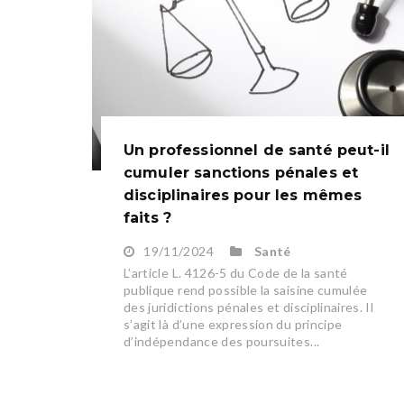
Un professionnel de santé peut-il
cumuler sanctions pénales et
disciplinaires pour les mêmes
faits ?
19/11/2024
Santé
L’article L. 4126-5 du Code de la santé
publique rend possible la saisine cumulée
des juridictions pénales et disciplinaires. Il
s’agit là d’une expression du principe
d’indépendance des poursuites...