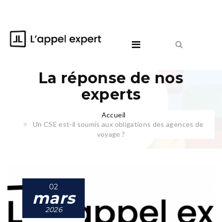
La réponse de nos
experts
Accueil
Un CSE est-il soumis aux obligations des agences de
voyage ?
02
mars
2026