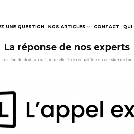
EZ UNE QUESTION
NOS ARTICLES
CONTACT
QUI
La réponse de nos experts
 cession de droit au bail peut-elle être requalifiée en cession de f