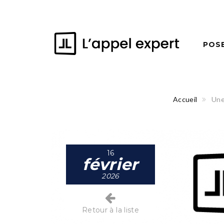
POS
Accueil
Une
16
février
2026
Retour à la liste