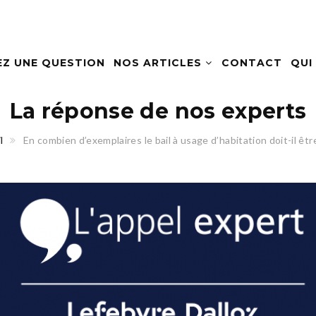
EZ UNE QUESTION
NOS ARTICLES
CONTACT
QUI
La réponse de nos experts
l
En combien d’exemplaires le bail à usage d’habitation doit-il être