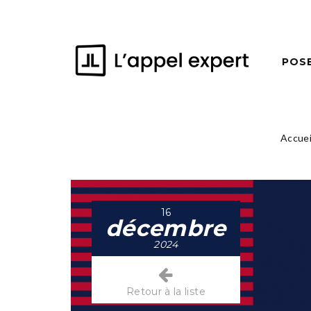
POS
Accuei
16
décembre
2024
Retour à la liste