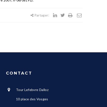
mbre 2007, n°06/08191).
Partager:
CONTACT
Tour Lefebvre Dalloz
10 place des Vosges