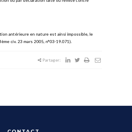
tion ou par déclaration faite ou remise contre
tion antérieure en nature est ainsi impossible, le
 3ème civ. 23 mars 2005, n°03-19.071).
Partager:
CONTACT