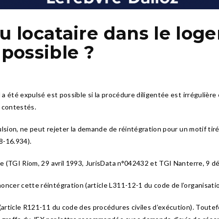
du locataire dans le lo
 possible ?
 a été expulsé est possible si la procédure diligentée est irrégulière e
 contestés.
pulsion, ne peut rejeter la demande de réintégration pour un motif tir
8-16.934).
ère (TGI Riom, 29 avril 1993, JurisData n°042432 et TGI Nanterre, 9 d
ncer cette réintégration (article L311-12-1 du code de l’organisation
(article R121-11 du code des procédures civiles d’exécution). Toutefo