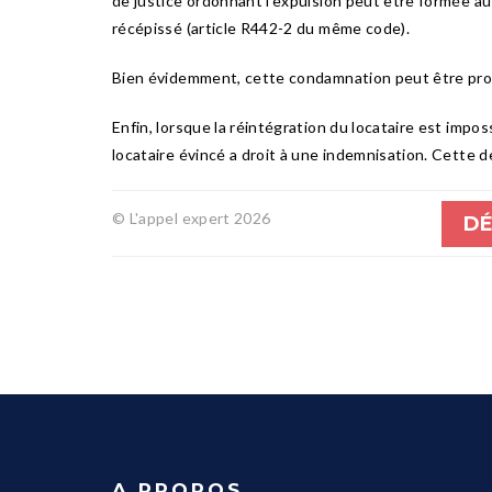
de justice ordonnant l'expulsion peut être formée a
récépissé (article R442-2 du même code).
Bien évidemment, cette condamnation peut être pro
Enfin, lorsque la réintégration du locataire est impo
locataire évincé a droit à une indemnisation. Cette
© L'appel expert 2026
DÉ
A PROPOS