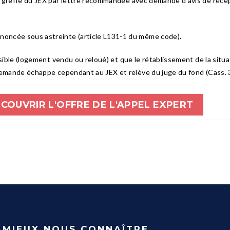
u greffe du JEX par lettre recommandée avec demande d'avis de récep
noncée sous astreinte (article L131-1 du même code).
ssible (logement vendu ou reloué) et que le rétablissement de la situa
 demande échappe cependant au JEX et relève du juge du fond (Cass.
COUVRIR L'OFFRE DE L'APPEL EXPERT
MIEUX NOUS CONNAÎTRE