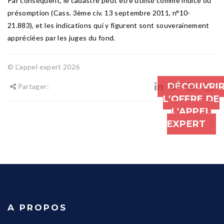
Par conséquent, le cadastre peut être utilisé comme indice ou
présomption (Cass. 3ème civ. 13 septembre 2011, n°10-
21.883), et les indications qui y figurent sont souverainement
appréciées par les juges du fond.
© L'appel expert 2026
DÉCOUVRI
Partager:
L'OFFRE DE
L'APPEL
EXPERT
A PROPOS