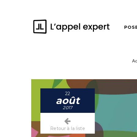
POS
Ac
22
août
2017
Retour à la liste