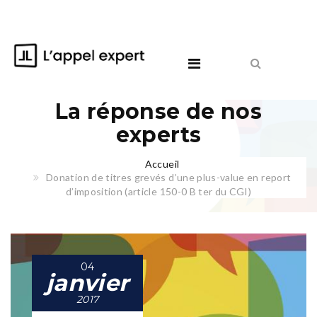
La réponse de nos
experts
Accueil
Donation de titres grevés d’une plus-value en report
d’imposition (article 150-0 B ter du CGI)
04
janvier
2017