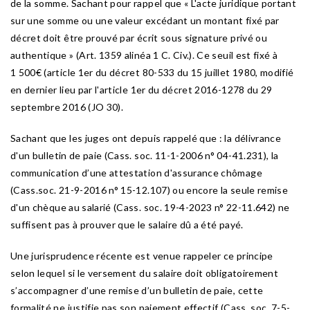
de la somme. Sachant pour rappel que « L'acte juridique portant
sur une somme ou une valeur excédant un montant fixé par
décret doit être prouvé par écrit sous signature privé ou
authentique » (Art. 1359 alinéa 1 C. Civ.). Ce seuil est fixé à
1 500€ (article 1er du décret 80-533 du 15 juillet 1980, modifié
en dernier lieu par l'article 1er du décret 2016-1278 du 29
septembre 2016 (JO 30).
Sachant que les juges ont depuis rappelé que : la délivrance
d'un bulletin de paie (Cass. soc. 11-1-2006 n° 04-41.231), la
communication d’une attestation d'assurance chômage
(Cass.soc. 21-9-2016 n° 15-12.107) ou encore la seule remise
d'un chèque au salarié (Cass. soc. 19-4-2023 n° 22-11.642) ne
suffisent pas à prouver que le salaire dû a été payé.
Une jurisprudence récente est venue rappeler ce principe
selon lequel si le versement du salaire doit obligatoirement
s’accompagner d’une remise d’un bulletin de paie, cette
formalité ne justifie pas son paiement effectif (Cass. soc. 7-5-