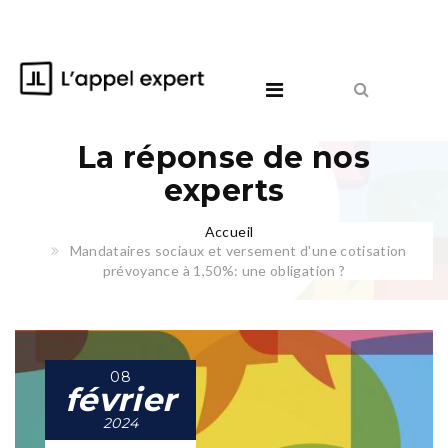
La réponse de nos
experts
Accueil
Mandataires sociaux et versement d'une cotisation
prévoyance à 1,50%: une obligation ?
08
février
2024