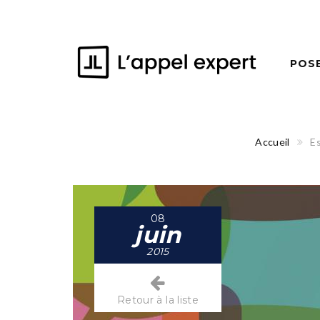
POS
Accueil
Es
08
juin
2015
Retour à la liste