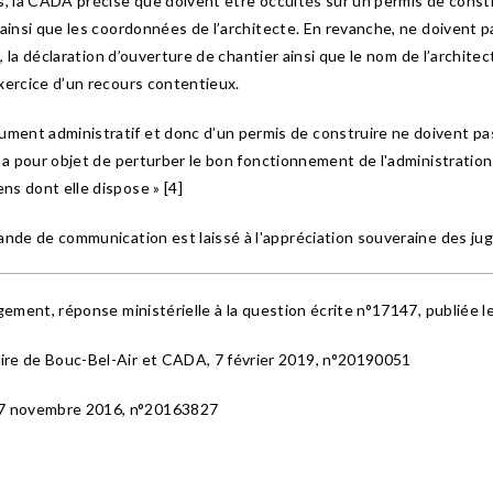
, la CADA précise que doivent être occultés sur un permis de construi
ainsi que les coordonnées de l’architecte. En revanche, ne doivent pa
, la déclaration d’ouverture de chantier ainsi que le nom de l’architec
xercice d’un recours contentieux.
ent administratif et donc d’un permis de construire ne doivent pas r
 a pour objet de perturber le bon fonctionnement de l'administration s
s dont elle dispose » [4]
ande de communication est laissé à l'appréciation souveraine des jug
ogement, réponse ministérielle à la question écrite n°17147, publiée
ire de Bouc-Bel-Air et CADA, 7 février 2019, n°20190051
17 novembre 2016, n°20163827