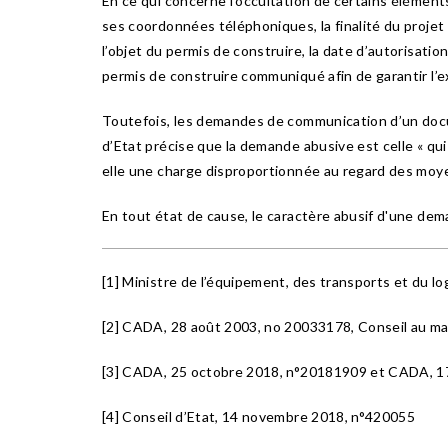
En ce qui concerne l’occultation de certains éléments
ses coordonnées téléphoniques, la finalité du projet 
l’objet du permis de construire, la date d’autorisation
permis de construire communiqué afin de garantir l’e
Toutefois, les demandes de communication d’un docum
d’Etat précise que la demande abusive est celle « qui
elle une charge disproportionnée au regard des moyen
En tout état de cause, le caractère abusif d'une dem
[1] Ministre de l’équipement, des transports et du l
[2] CADA, 28 août 2003, no 20033178, Conseil au ma
[3] CADA, 25 octobre 2018, n°20181909 et CADA, 
[4] Conseil d’Etat, 14 novembre 2018, n°420055