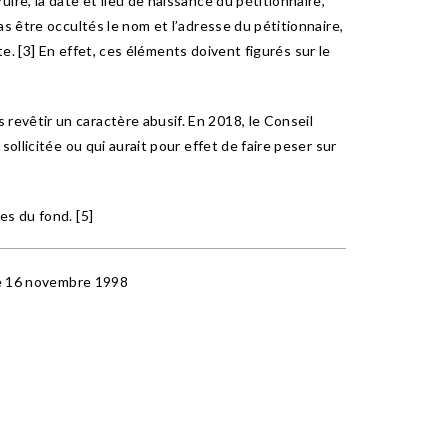
re, la date et lieu de naissance du pétitionnaire,
s être occultés le nom et l’adresse du pétitionnaire,
te. [3] En effet, ces éléments doivent figurés sur le
evêtir un caractère abusif. En 2018, le Conseil
ollicitée ou qui aurait pour effet de faire peser sur
es du fond. [5]
 le 16 novembre 1998