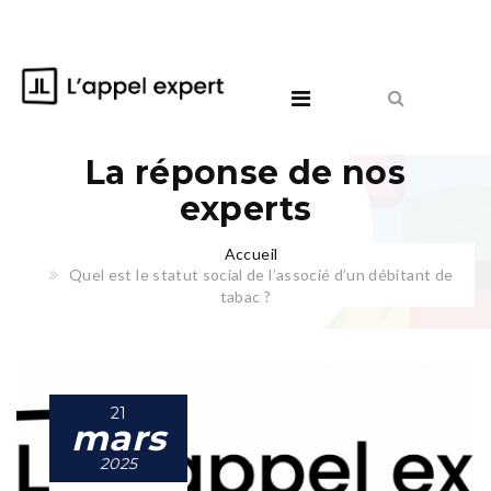
La réponse de nos
experts
Accueil
Quel est le statut social de l’associé d’un débitant de
tabac ?
21
mars
2025