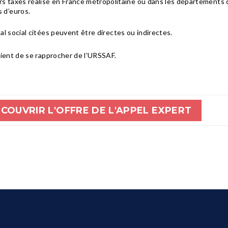
hors taxes réalisé en France métropolitaine ou dans les départements 
 d’euros.
tal social citées peuvent être directes ou indirectes.
nvient de se rapprocher de l’URSSAF.
COUVRIR L'OFFRE DE L'APPEL EXPERT