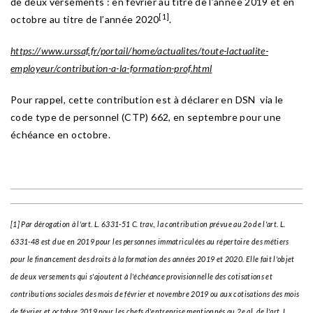
de deux versements : en février au titre de l’année 2019 et en
[1]
octobre au titre de l’année 2020
.
https://www.urssaf.fr/portail/home/actualites/toute-lactualite-
employeur/contribution-a-la-formation-prof.html
Pour rappel, cette contribution est à déclarer en DSN via le
code type de personnel (CTP) 662, en septembre pour une
échéance en octobre.
[1] Par dérogation à l'art. L. 6331-51 C. trav., la contribution prévue au 2o de l'art. L.
6331-48 est due en 2019 pour les personnes immatriculées au répertoire des métiers
pour le financement des droits à la formation des années 2019 et 2020. Elle fait l'objet
de deux versements qui s'ajoutent à l'échéance provisionnelle des cotisations et
contributions sociales des mois de février et novembre 2019 ou aux cotisations des mois
de février et octobre 2019 pour les chefs d'entreprise mentionnés au 2e al. de l'art. L.