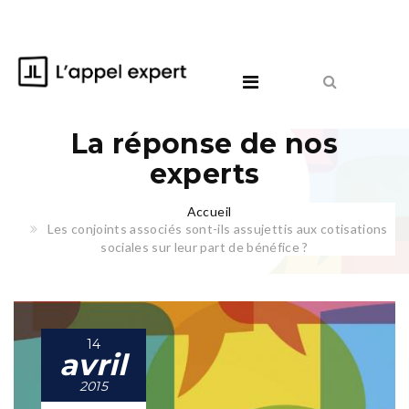
La réponse de nos
experts
Accueil
Les conjoints associés sont-ils assujettis aux cotisations
sociales sur leur part de bénéfice ?
14
avril
2015