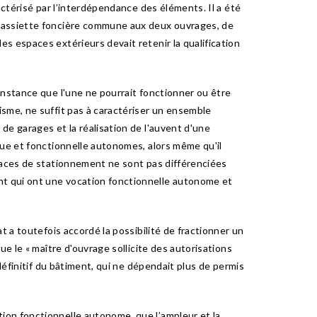
actérisé par l’interdépendance des éléments. Il a été
e assiette foncière commune aux deux ouvrages, de
s espaces extérieurs devait retenir la qualification
onstance que l'une ne pourrait fonctionner ou être
isme, ne suffit pas à caractériser un ensemble
de garages et la réalisation de l'auvent d'une
que et fonctionnelle autonomes, alors même qu'il
places de stationnement ne sont pas différenciées
nt qui ont une vocation fonctionnelle autonome et
t a toutefois accordé la possibilité de fractionner un
e le « maître d'ouvrage sollicite des autorisations
définitif du bâtiment, qui ne dépendait plus de permis
ion fonctionnelle autonome, que l’ampleur et la