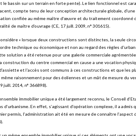
le bassin sur un terrain en forte pente). Le lien fonctionnel est car
acent, compte tenu de leur conception architecturale globale, d'un
isation confiée au même maître d'œuvre et du traitement coordonné de
alité de maître d'ouvrage (CE, 17 juill. 2009, n° 301615).
onsidère « lorsque deux constructions sont distinctes, la seule circ
d'ordre technique ou économique et non au regard des règles d'urban
ette solution a été retenue pour une galerie commerciale agrémentée 
e la construction du centre commercial en cause a une vocation physi
 d'assiette et l'accès sont communs à ces constructions et que les 
) ; même raisonnement pour des éoliennes et un mât de mesure du ve
 juill. 2014, n° 366898).
 ensemble immobilier unique a été largement reconnu, le Conseil d’Eta
 d'urbanisme. En effet, s’agissant d'opération complexe, il a admis qu
mier permis, l'administration ait été en mesure de connaître l'aspect 
).
ur un même ensemble immobilier unique si ces éléments ont une vocat