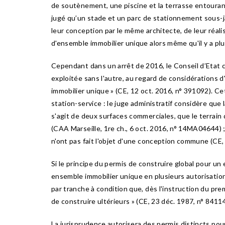
de soutènement, une piscine et la terrasse entourant 
jugé qu’un stade et un parc de stationnement sous-j
leur conception par le même architecte, de leur réal
d'ensemble immobilier unique alors même qu'il y a plur
Cependant dans un arrêt de 2016, le Conseil d’Etat c
exploitée sans l'autre, au regard de considérations 
immobilier unique » (CE, 12 oct. 2016, n° 391092). C
station-service : le juge administratif considère qu
s'agit de deux surfaces commerciales, que le terrain
(CAA Marseille, 1re ch., 6 oct. 2016, n° 14MA04644
n'ont pas fait l'objet d'une conception commune (CE, 9
Si le principe du permis de construire global pour un
ensemble immobilier unique en plusieurs autorisations
par tranche à condition que, dès l'instruction du pre
de construire ultérieurs » (CE, 23 déc. 1987, n° 84114
La jurisprudence autorisera des permis distincts po