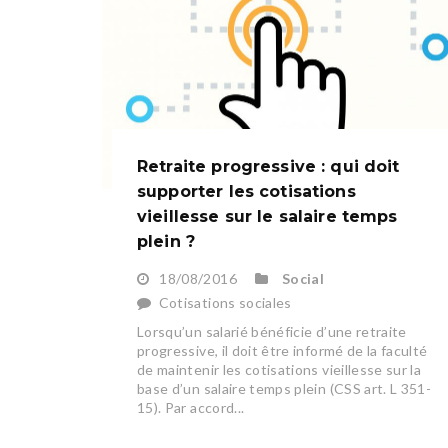
Retraite progressive : qui doit
supporter les cotisations
vieillesse sur le salaire temps
plein ?
18/08/2016
Social
Cotisations sociales
Lorsqu’un salarié bénéficie d’une retraite
progressive, il doit être informé de la faculté
de maintenir les cotisations vieillesse sur la
base d’un salaire temps plein (CSS art. L 351-
15). Par accord...