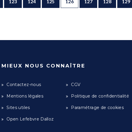
123
124
125
126
127
128
129
MIEUX NOUS CONNAÎTRE
Contactez-nous
CGV
Mentions légales
Politique de confidentialité
Sites utiles
Paramétrage de cookies
Open Lefebvre Dalloz