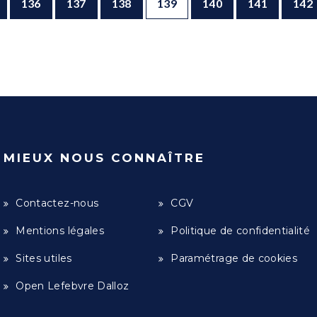
136
137
138
139
140
141
142
MIEUX NOUS CONNAÎTRE
Contactez-nous
CGV
Mentions légales
Politique de confidentialité
Sites utiles
Paramétrage de cookies
Open Lefebvre Dalloz