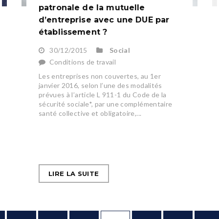
patronale de la mutuelle
d’entreprise avec une DUE par
établissement ?
30/12/2015
Social
Conditions de travail
Les entreprises non couvertes, au 1er
janvier 2016, selon l’une des modalités
prévues à l’article L 911-1 du Code de la
sécurité sociale*, par une complémentaire
santé collective et obligatoire,...
LIRE LA SUITE