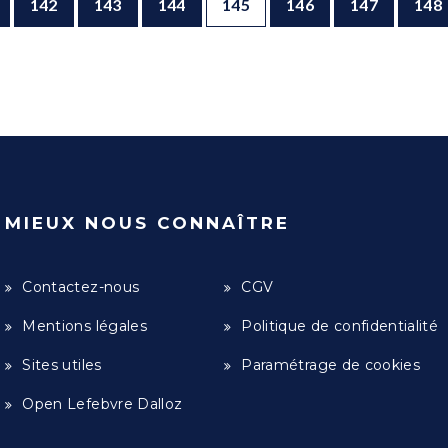
142
143
144
145
146
147
148
MIEUX NOUS CONNAÎTRE
Contactez-nous
CGV
Mentions légales
Politique de confidentialité
Sites utiles
Paramétrage de cookies
Open Lefebvre Dalloz