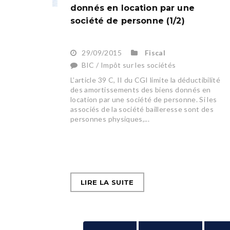
donnés en location par une
société de personne (1/2)
29/09/2015
Fiscal
BIC / Impôt sur les sociétés
L’article 39 C, II du CGI limite la déductibilité
des amortissements des biens donnés en
location par une société de personne. Si les
associés de la société bailleresse sont des
personnes physiques,...
LIRE LA SUITE