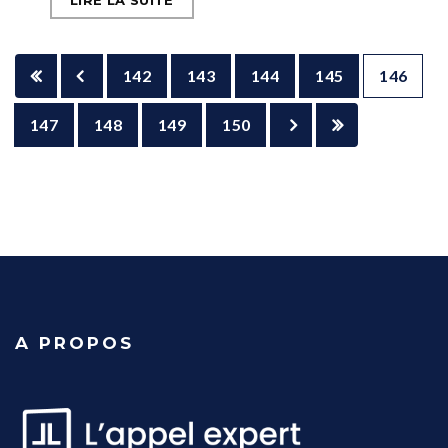
LIRE LA SUITE
142
143
144
145
146
147
148
149
150
A PROPOS