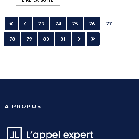
LIRE LA SUITE
73
74
75
76
77
78
79
80
81
A PROPOS