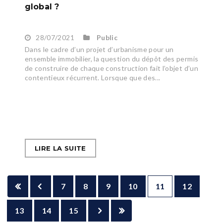
global ?
28/07/2021
Public
Dans le cadre d’un projet d’urbanisme pour un
ensemble immobilier, la question du dépôt des permis
de construire de chaque construction fait l’objet d’un
contentieux récurrent. Lorsque que des...
LIRE LA SUITE
7
8
9
10
11
12
13
14
15