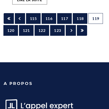
LIRE LA SUITE
115
116
117
118
119
120
121
122
123
A PROPOS